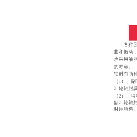
各种
曲和振动
承采用油
的寿命。
轴封有两
（
1
）、副
叶轮轴封
（
2
）、填
副叶轮轴
时用填料