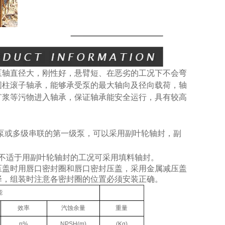
泵轴直径大，刚性好，悬臂短、在恶劣的工况下不会弯
圆柱滚子轴承，能够承受泵的最大轴向及径向载荷，轴
矿浆等污物进入轴承，保证轴承能安全运行，具有较高
泵或多级串联的第一级泵，可以采用副叶轮轴封，副
不适于用副叶轮轴封的工况可采用填料轴封。
压盖时用唇口密封圈和唇口密封压盖，采用金属减压盖
择，组装时注意各密封圈的位置必须安装正确。
能
效率
汽蚀余量
重量
η%
NPSH(m)
(Kg)