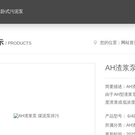
,卧式污泥泵
示
您的位置：
网站首
/ PRODUCTS
AH渣浆
简要描述：AH
由于AH型渣浆
度渣浆或低浓
串联使用，可以
产品型号： 6/4D
所属分类：AH
更新时间：2025-