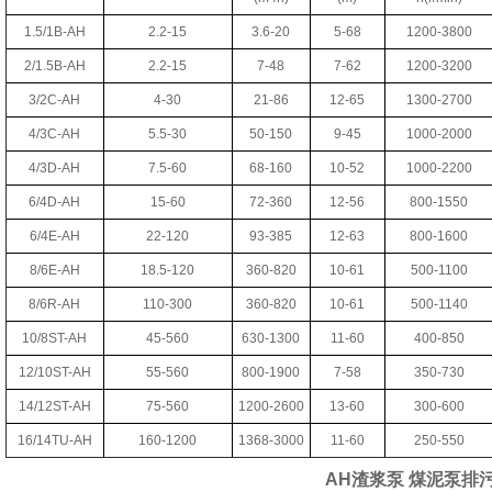
1.5/1B-AH
2.2-15
3.6-20
5-68
1200-3800
2/1.5B-AH
2.2-15
7-48
7-62
1200-3200
3/2C-AH
4-30
21-86
12-65
1300-2700
4/3C-AH
5.5-30
50-150
9-45
1000-2000
4/3D-AH
7.5-60
68-160
10-52
1000-2200
6/4D-AH
15-60
72-360
12-56
800-1550
6/4E-AH
22-120
93-385
12-63
800-1600
8/6E-AH
18.5-120
360-820
10-61
500-1100
8/6R-AH
110-300
360-820
10-61
500-1140
10/8ST-AH
45-560
630-1300
11-60
400-850
12/10ST-AH
55-560
800-1900
7-58
350-730
14/12ST-AH
75-560
1200-2600
13-60
300-600
16/14TU-AH
160-1200
1368-3000
11-60
250-550
AH渣浆泵 煤泥泵排