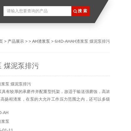
页
>
产品展示
> >
AH渣浆泵
> 6/4D-AHAH渣浆泵 煤泥泵排污
泵 煤泥泵排污
渣浆泵 煤泥泵排污
泵具有较厚的承磨件并配重型托架，故适于输送强磨蚀，高浓
度高扬程渣浆，在泵的大允许工作压力范围之内，还可以多级
完成长距离的矿浆输送任务。
-AH
渣浆泵
01-11