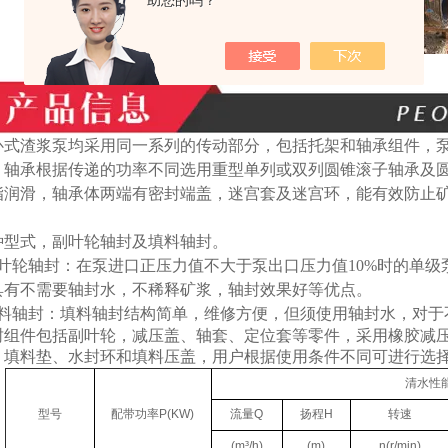
助您的吗？
卧式渣浆泵均采用同一系列的传动部分，包括托架和轴承组件，
，轴承根据传递的功率不同选用重型单列或双列圆锥滚子轴承及
脂润滑，轴承体两端有密封端盖，迷宫套及迷宫环，能有效防止
种型式，副叶轮轴封及填料轴封。
叶轮轴封：在泵进口正压力值不大于泵出口压力值
10%
时的单级
具有不需要轴封水，不稀释矿浆，轴封效果好等优点。
料轴封：填料轴封结构简单，维修方便，但须使用轴封水，对于
封组件包括副叶轮，减压盖、轴套、定位套等零件，采用橡胶减
、填料垫、水封环和填料压盖，用户根据使用条件不同可进行选
清水性
型号
配带功率P(KW)
流量Q
扬程H
转速
(m³/h)
(m)
n(r/min)