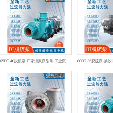
65DT-40脱硫泵-厂家渣浆泵型号-工业泵离心泵