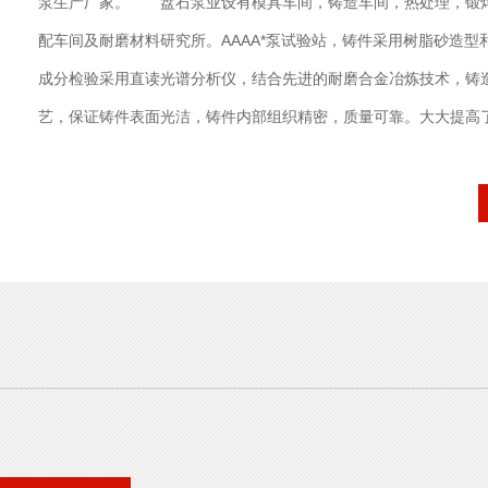
泵生产厂家。 盘石泵业设有模具车间，铸造车间，热处理，锻
配车间及耐磨材料研究所。AAAA*泵试验站，铸件采用树脂砂造型
成分检验采用直读光谱分析仪，结合先进的耐磨合金冶炼技术，铸
艺，保证铸件表面光洁，铸件内部组织精密，质量可靠。大大提高
命和工作效率。 公司产品有十几个系列，100多个品种，主要
泵，泥浆泵，衬胶泵，砂砾泵，液下渣浆泵，挖泥泵，污水泵，及
一批高素质、高水平、经验丰富的技术和管理精英。可根据客户实
进行调整，提高泵的耐磨性和耐腐蚀性能，大大延长了泵的使用寿
冶金、煤炭、电力、石油、化工、挖沙...