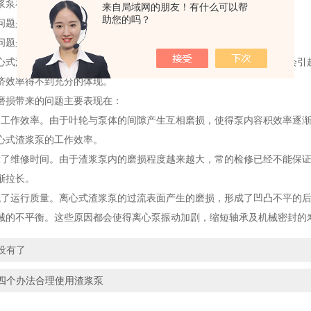
泵在工作中存在着两大难题急需解决：
来自局域网的朋友！有什么可以帮
助您的吗？
题是渣浆泵过流部分的零部件磨损问题。
题是离心式渣浆泵的工作效率偏低的问题。
渣浆泵过流部分零部件的可以直接导致工作材料的损失，同时还会引起
济效率得不到充分的体现。
损带来的问题主要表现在：
作效率。由于叶轮与泵体的间隙产生互相磨损，使得泵内容积效率逐渐
心式渣浆泵的工作效率。
维修时间。由于渣浆泵内的磨损程度越来越大，常的检修已经不能保证
渐拉长。
运行质量。离心式渣浆泵的过流表面产生的磨损，形成了凹凸不平的后
械的不平衡。这些原因都会使得离心泵振动加剧，缩短轴承及机械密封的
没有了
四个办法合理使用渣浆泵