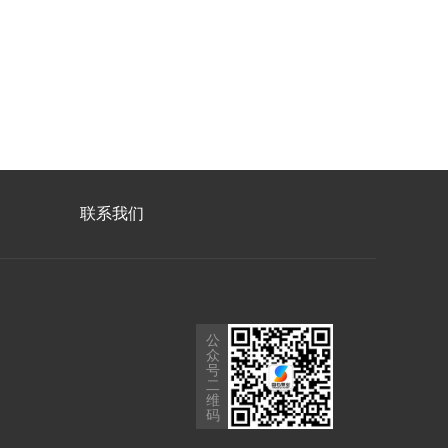
联系我们
公
众
号
二
维
码