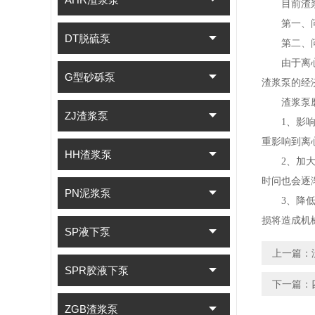
目前渣浆
第一、问
DT脱硫泵
第二、问
由于离心式
G型砂砾泵
渣浆泵的经
渣浆泵磨
ZJ渣浆泵
1、影响工
重影响到离
HH渣浆泵
2、加大了
时问也会逐
PN泥浆泵
3、降低了
损将造成机
SP液下泵
上一篇：
SPR胶液下泵
下一篇：
ZGB渣浆泵