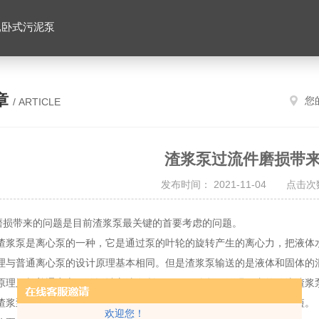
,卧式污泥泵
章
您
/ ARTICLE
渣浆泵过流件磨损带
发布时间： 2021-11-04 点击次数
带来的问题是目前渣浆泵最关键的首要考虑的问题。
泵是离心泵的一种，它是通过泵的叶轮的旋转产生的离心力，把液体水
理与普通离心泵的设计原理基本相同。但是渣浆泵输送的是液体和固体的
原理又与普通离心泵的设计方法有所不同。现阶段，纵观国内的传统渣浆
渣浆泵轴封漏失严重，工作效率不高，过流部分抗磨性差，使用时间短。
欢迎您！