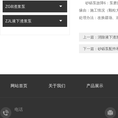
砂砾泵故障6：泵磨
ZGB渣浆泵
缘由：施工情况（颗粒
处理办法：改换疆场、
ZJL液下渣浆泵
上一篇：
消除液下渣
下一篇：
砂砾泵配件
网站首页
关于我们
产品展示
电话