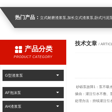
热门产品：
立式耐磨渣浆泵,加长立式渣浆泵,卧式污泥
技术文章
/ ARTIC
产品分类
PRODUCT CATEGORY
G型渣浆泵
砂砾泵故障1：泵不吸
AF泡沫泵
缘由：灌注引水不敷、
处理办法：持续灌注引
AH渣浆泵