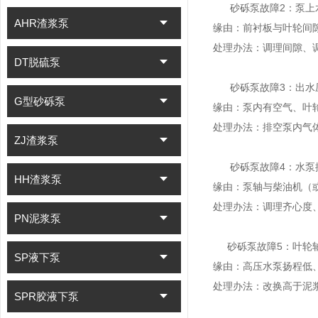
砂砾泵故障2：泵上
AHR渣浆泵
缘由：前衬板与叶轮间
处理办法：调理间隙、
DT脱硫泵
砂砾泵故障3：出水
G型砂砾泵
缘由：泵内有空气、叶
处理办法：排空泵内气
ZJ渣浆泵
砂砾泵故障4：水泵
HH渣浆泵
缘由：泵轴与柴油机（
处理办法：调理齐心度
PN泥浆泵
砂砾泵故障5：叶轮
SP液下泵
缘由：高压水泵扬程低
处理办法：改换高于泥
SPR胶液下泵