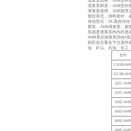
渣浆泵结构：AHR型
渣浆泵材质：AHR型
渣浆泵使用：AHR胶
密封形式：填料密封、
传动型式：DC直联传动
胶泵，AHR渣浆泵，
泵就是渣浆泵的内衬是
AHR系列渣浆泵同A
的区别主要在于过流件
金、矿山、石油、化工
型号
1.5/1B-AH
2/1.5B-AH
3/2C-AH
4/3C-AH
4/3D-AH
6/4D-AH
6/4E-AHR
8/6E-AHR