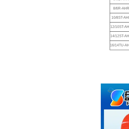
8/6R-AH
10/8ST-AH
12/10ST-A
14/12ST-A
16/14TU-A