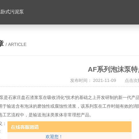
,卧式污泥泵
章
/ ARTICLE
AF系列泡沫泵特
发布时间： 2021-11-09 点击次数
沫泵是石家庄盘石渣浆泵在吸收消化*技术的基础之上开发研制的新一代产
用于输送含有泡沫的磨蚀性或腐蚀性渣浆，该系列泵在工作时能有效的消
选工艺流程中，是输送泡沫类浆体非常理想产品。
义：
F
欢迎您！