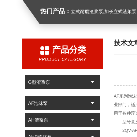
热门产品：
立式耐磨渣浆泵,加长立式渣浆泵
技术文
产品分类
PRODUCT CATEGORY
G型渣浆泵
AF系列泡
AF泡沫泵
业部门，适
用于各种浮
AH渣浆泵
型号意
2QV-A
AHR渣浆泵