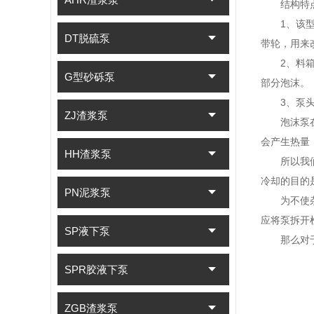
结构特
1、该型泵
DT脱硫泵
带轮，用来
2、料箱采
G型砂砾泵
部分泡沫。
3、泵头结
ZJ渣浆泵
泡沫泵在运
会产生热量
HH渣浆泵
所以我们在
冷却的目的
PN泥浆泵
为不使杂质
应将泵拆开
SP液下泵
那么对于以
SPR胶液下泵
ZGB渣浆泵