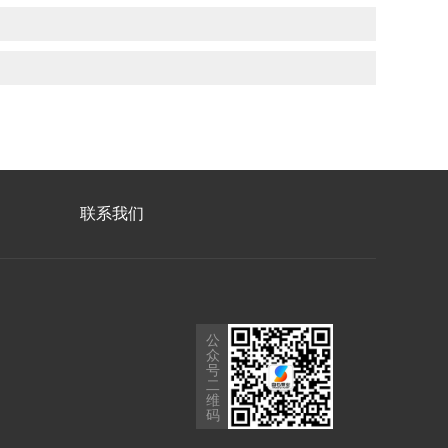
联系我们
公
众
号
二
维
码