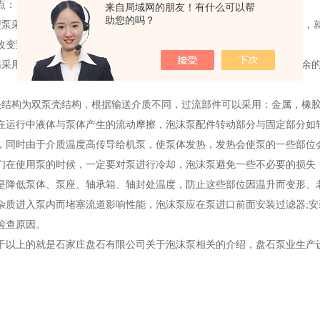
点：
来自局域网的朋友！有什么可以帮
助您的吗？
采用于SP、SPR、PNL型轴承组件，轴承体安装有电机座或电机架，
改变泵的转速，从而满足工况的变化。
用钢结构，钢衬橡胶等，设有切向进料口和溢流箱可以方便地把多余的
构为双泵壳结构，根据输送介质不同，过流部件可以采用：金属，橡胶
行中液体与泵体产生的流动摩擦，泡沫泵配件转动部分与固定部分如轴
，同时由于介质温度高传导给机泵，使泵体发热，发热会使泵的一些部位
使用泵的时候，一定要对泵进行冷却，泡沫泵避免一些不必要的损失，
是降低泵体、泵座、轴承箱、轴封处温度，防止这些部位因温升而变形、
进入泵内而堵塞流道影响性能，泡沫泵应在泵进口前面安装过滤器;安
检查原因。
上的就是石家庄盘石有限公司关于泡沫泵相关的介绍，盘石泵业生产设