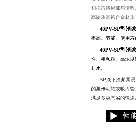
和撞击待局部与沿程
高硬质高铬合金材质
40PV-SP
型渣
率高、节能、使用寿
40PV-SP
型渣
性、粗颗粒、高浓度
封水。
SP液下渣浆泵
的泵传动轴或吸入管
满足多类恶劣的输送