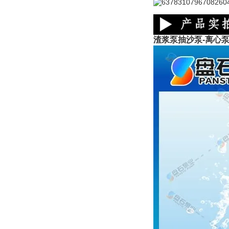
渣浆泵抽沙泵-离心