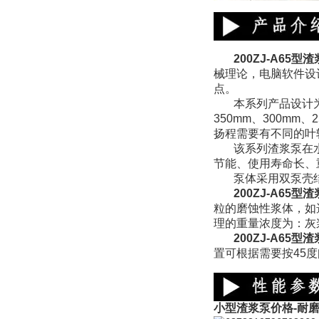
200ZJ-A65
型渣
械理论，电脑软件设
点。
本系列产品设计
350mm、300mm
扬程需要有不同的叶
该系列渣浆泵在
节能、使用寿命长、
泵体采用双泵壳
200ZJ-A65
粒的磨蚀性浆体，如
理的重量浓度为：灰
200ZJ-A65
置可根据需要按45
小型渣浆泵价格-耐