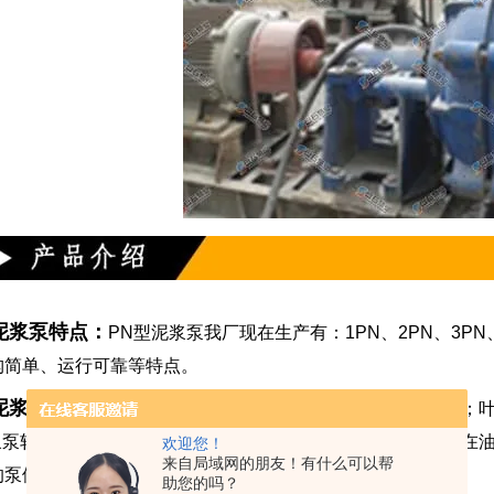
N泥浆泵特点：
PN型泥浆泵我厂现在生产有：1PN、2PN、3PN
构简单、运行可靠等特点。
N泥浆泵优点：
过流部分承磨件采用了耐磨铸铁，使用寿命长；
泥浆泵轴承直接安装于水平中开托架内，拆检方便调整及时，关在油
欢迎您！
来自局域网的朋友！有什么可以帮
的泵体较大，采用了对开的结构形式，拆装检修方便。
助您的吗？