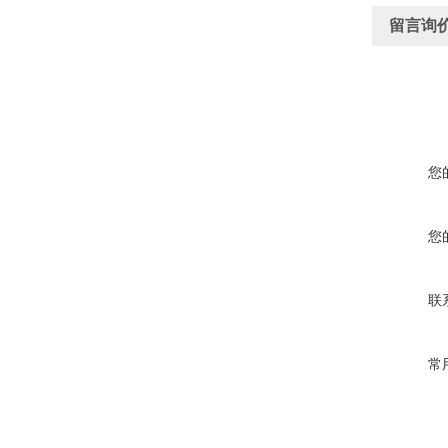
留言询
您
您
联
常