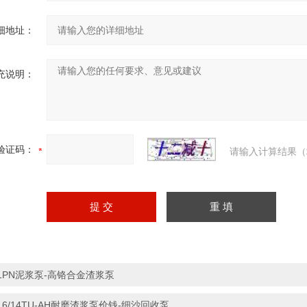
细地址：
充说明：
验证码：
请输入计算结果（
1PN泥浆泵-高铬合金渣浆泵
16/14TU-AH耐磨渣浆泵价钱-细沙回收泵