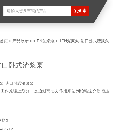
首页
>
产品展示
> >
PN泥浆泵
> 1PN泥浆泵-进口卧式渣浆泵
进口卧式渣浆泵
泵-进口卧式渣浆泵
的工作原理上划分，是通过离心力作用来达到给输送介质增压
N
泥浆泵
01-12