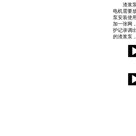
渣浆
电机需要
泵安装使
加一张网
护记录调
的渣浆泵