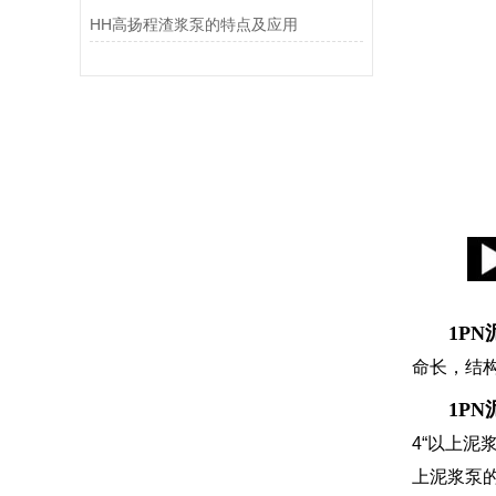
HH高扬程渣浆泵的特点及应用
1P
命长，结
1P
4“以上
上泥浆泵