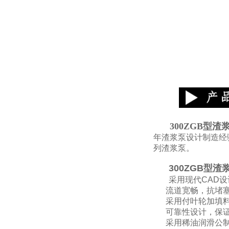
300ZGB型渣
年渣浆泵设计制造经
列渣浆泵。
300ZGB型渣
采用现代CAD
流道宽畅，抗堵塞
采用付叶轮加填
可靠性设计，保证
采用稀油润滑公