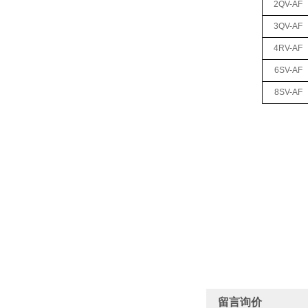
2QV-AF
3QV-AF
4RV-AF
6SV-AF
8SV-AF
留言询价