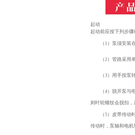
起动
起动前应按下列步骤
（
1
）泵须安装
（
2
）管路采用
（
3
）用手按泵
（
4
）脱开泵与
则叶轮螺纹会脱扣，
（
5
）皮带传动
传动时，泵轴和电机