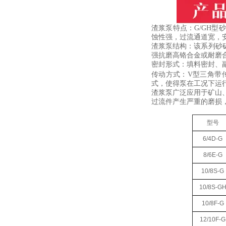
渣浆泵特点：G/GH
蚀性强，过流通道宽，
渣浆泵结构：该系列砂
强抗磨高铬合金或耐磨合
密封形式：填料密封、
传动方式：V型三角带
式，使得泵在工况下运
渣浆泵广泛应用于矿山
过流件产生严重的磨损
型号
6/4D-G
8/6E-G
10/8S-G
10/8S-G
10/8F-G
12/10F-G