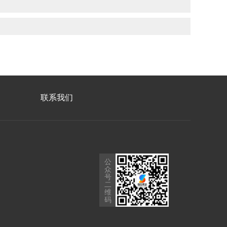
联系我们
公
众
号
二
维
码