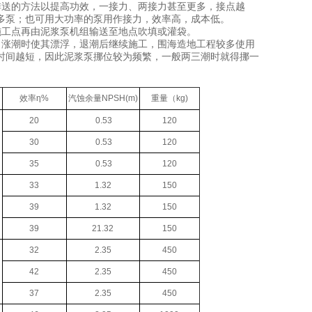
送的方法以提高功效，一接力、两接力甚至更多，接点越
多泵；也可用大功率的泵用作接力，效率高，成本低。
工点再由泥浆泵机组输送至地点吹填或灌袋。
涨潮时使其漂浮，退潮后继续施工，围海造地工程较多使用
时间越短，因此泥浆泵挪位较为频繁，一般两三潮时就得挪一
效率η%
汽蚀余量NPSH(m)
重量（kg)
20
0.53
120
30
0.53
120
35
0.53
120
33
1.32
150
39
1.32
150
39
21.32
150
32
2.35
450
42
2.35
450
37
2.35
450