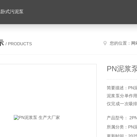
,卧式污泥泵
示
您的位置：
网
/ PRODUCTS
PN泥浆
简要描述：PN
泥浆泵分单作
仅完成一次吸
泵的缸数分类﹐
产品型号： 2P
所属分类：PN
更新时间：2025-