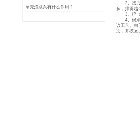
2、接力排
单壳渣浆泵有什么作用？
多，排得越
3、挖（吸
4、候潮施
该工艺。由
次，开挖区