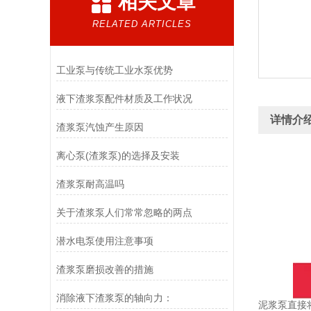
相关文章
RELATED ARTICLES
工业泵与传统工业水泵优势
液下渣浆泵配件材质及工作状况
详情介
渣浆泵汽蚀产生原因
离心泵(渣浆泵)的选择及安装
渣浆泵耐高温吗
关于渣浆泵人们常常忽略的两点
潜水电泵使用注意事项
渣浆泵磨损改善的措施
消除液下渣浆泵的轴向力：
泥浆泵直接