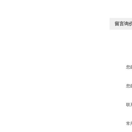
留言询
您
您
联
常