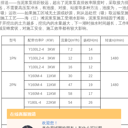
送——当泥浆泵排距较远，超出了泥浆泵直排效率限度时，采取接力排
远，不需要高压泵冲水，有池接、对接、站接等多种方法，池接为，一池
）运吹——如果施工区域无土源或砂源，则从远处挖（吸）取运输至施
工工艺——海（江）滩泥浆泵施工受潮水影响，泥浆泵则锚固于滩面，
于开挖出的土方越多，挖坑内的水量越大，下一潮时抽水时间越长，工作
域呈蜂窝状，对施工安全、施工效率都有较大影响。
型号
配带功率P（KW）
流量Q(m³/h)
扬程H(m)
转速n(r/min)
Y100L2-4
3KW
7.2
14
1PN
Y100L2-4
3KW
12
13
1480
Y100L2-4
3KW
16
12
Y160M-4
11KW
30
22
2PN
Y160M-4
11KW
47
19
1480
Y160M-4
11KW
58
17
Y180L-4
22KW
54
26
3PN
Y180L-4
22KW
108
21
1480
Y180L-4
22KW
151
15
欢迎您！
来自局域网的朋友！有什么可以帮