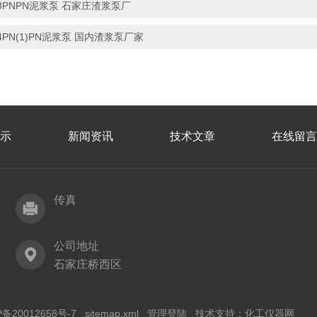
3PNPN泥浆泵 石家庄渣浆泵厂
4PN(1)PN泥浆泵 国内渣浆泵厂家
示
新闻资讯
技术文章
在线留言
传真
公司地址
石家庄桥西区
P备20012658号-7
sitemap.xml
管理登陆
技术支持：
化工仪器网