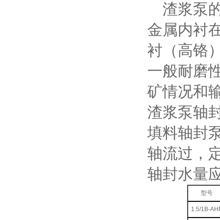
渣浆泵的
金属内衬
衬（高铬
一般耐磨
矿情况和
渣浆泵轴
填料轴封
轴流过，
轴封水量
型号
1.5/1B-AH