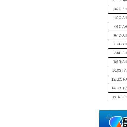
2/1.5B-A
3/2C-A
4/3C-A
4/3D-A
6/4D-A
6/4E-A
8/6E-A
8/6R-A
10/8ST-
12/10ST-
14/12ST-
16/14TU-