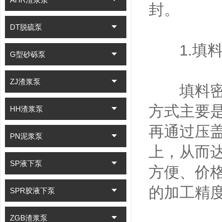
封。
DT脱硫泵
1.填料
G型砂砾泵
ZJ渣浆泵
填料密封
方式主要
HH渣浆泵
再通过压
PN泥浆泵
上，从而
SP液下泵
方便、价
的加工精
SPR胶液下泵
ZGB渣浆泵