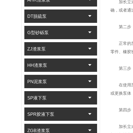
加长立式渣
确，或者通
DT脱硫泵
第二步：
G型砂砾泵
正常的加长
ZJ渣浆泵
零件、橡胶
HH渣浆泵
第三步：
PN泥浆泵
在使用加长
或更换泵体
SP液下泵
第四步：
SPR胶液下泵
加长立式渣
ZGB渣浆泵