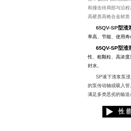
和撞击待局部与沿程
高硬质高铬合金材质
65QV-SP
型渣
率高、节能、使用寿
65QV-SP
型渣
性、粗颗粒、高浓度
封水。
SP液下渣浆泵
的泵传动轴或吸入管
满足多类恶劣的输送