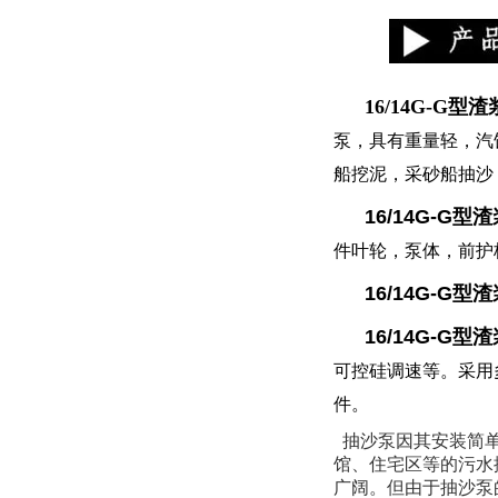
16/14G-G型
泵，具有重量轻，汽
船挖泥，采砂船抽沙
16/14
G-G
型渣
件叶轮，泵体，前护
16/14
G-G
型渣
16/14
G-G
型渣
可控硅调速等。采用
件。
抽沙泵因其安装简
馆、住宅区等的污水
广阔。但由于抽沙泵