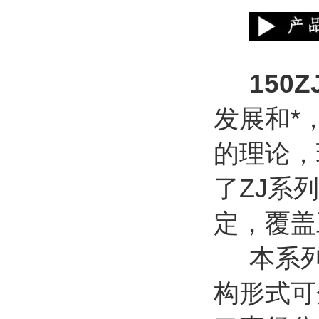
150ZJ
发展和*
的理论，
了
ZJ
系列
定，覆盖
本系
构形式可