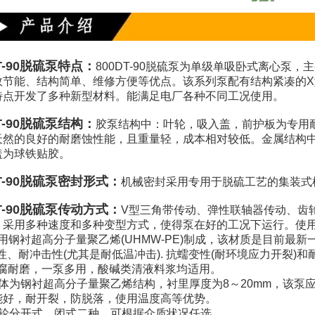
-90脱硫泵特点：
800DT-90脱硫泵为单级单吸卧式离心泵
效节能、结构简单、维修方便等优点。该系列泵配有结构紧凑的
特点开发了多种新型材料。能满足电厂各种不同工况使用。
-90脱硫泵结构：
胶泵结构中：叶轮，吸入盖，前护板为专用
天然的良好的耐磨蚀性能，且重量轻，成本相对较低。金属结构
盖为球铁贴胶。
T-90脱硫泵密封形式：
机械密封采用专用于脱硫工艺的集装式
T-90脱硫泵传动方式：
V型三角带传动、弹性联轴器传动、齿
。采用多种速度和多种变型方式，使得泵在好的工况下运行。使
钢衬超高分子量聚乙烯(UHMW-PE)制成，该材质是目前最
性、耐冲击性(尤其是耐低温冲击). 抗蠕变性(耐环境应力开裂)和
腐耐磨，一泵多用，酸碱类清液料浆均适用。
为钢衬超高分子量聚乙烯结构，衬里厚度为8～20mm，该泵
能好，耐开裂，防脱落，使用温度高等优势。
分开式，闭式二种，可根据介质状况任选。