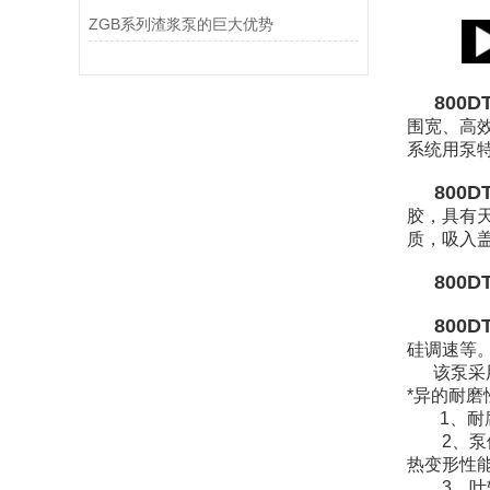
ZGB系列渣浆泵的巨大优势
800DT
围宽、高
系统用泵
800DT
胶，具有
质，吸入
800D
800D
硅调速等
该泵采用
*异的耐磨
1、耐
2、泵体
热变形性
3、叶轮