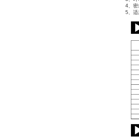
4、密封
5、适用