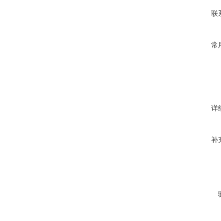
联
常
详
补