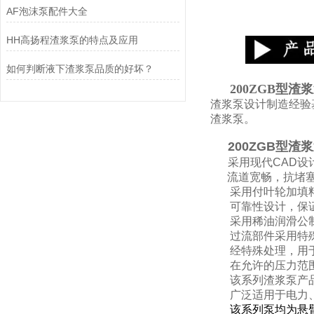
AF泡沫泵配件大全
HH高扬程渣浆泵的特点及应用
如何判断液下渣浆泵品质的好坏？
200ZGB型渣
渣浆泵设计制造经验
渣浆泵。
200ZGB型渣
采用现代CAD
流道宽畅，抗堵塞
采用付叶轮加填
可靠性设计，保证
采用稀油润滑公
过流部件采用特
经特殊处理，用
在允许的压力范围
该系列渣浆泵产
广泛适用于电力
该系列泵均为悬