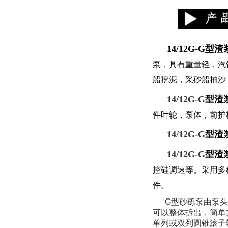
14/12G-G型
泵，具有重量轻，汽
船挖泥，采砂船抽沙
14/12G-G
型渣
件叶轮，泵体，前护
14/12G-G
型渣
14/12G-G
型渣
控硅调速等。采用多
件。
G型砂砾泵由泵头
可以整体拆出，简单
单列或双列圆锥滚子