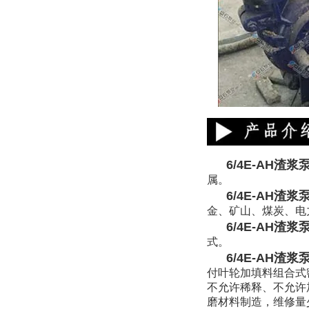
6/4E-AH渣
属。
6/4E
-AH渣浆
金、矿山、煤炭、电
6/4E
-AH渣浆
式。
6/4E
-AH渣浆
付叶轮加填料组合式
不允许稀释、不允许
磨材料制造，维修量