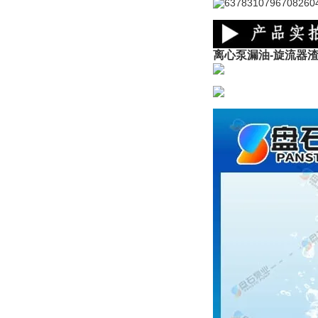
离心泵漏油-旋流器