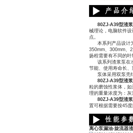
80ZJ-A39
型渣浆
械理论，电脑软件设
点。
本系列产品设计
350mm、300mm
扬程需要有不同的叶
该系列渣浆泵在
节能、使用寿命长、
泵体采用双泵壳
80ZJ-A39型
粒的磨蚀性浆体，如
理的重量浓度为：灰
80ZJ-A39型
置可根据需要按45
离心泵漏油-旋流器