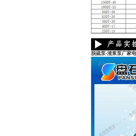
脱硫泵-渣浆泵厂家