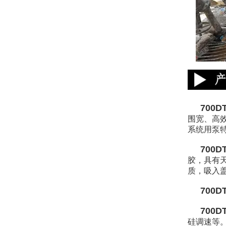
700DT
围宽、高
系统用泵
700DT
胶，具有
质，吸入
700D
700D
硅调速等