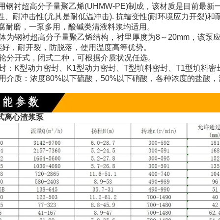
钢衬超高分子量聚乙烯(UHMW-PE)制成，该材质是目前最
性、耐冲击性(尤其是耐低温冲击). 抗蠕变性(耐环境应力开裂)和
腐耐磨，一泵多用，酸碱类清液料浆均适用。
为钢衬超高分子量聚乙烯结构，衬里厚度为8～20mm，该泵
能好，耐开裂，防脱落，使用温度高等优势。
分开式，闭式二种，可根据介质状况任选。
：K型动力密封、K1型动力密封、T型填料密封、T1型填料密
介质：浓度80%以下硫酸，50%以下硝酸，各种浓度的盐酸，
式离心渣浆泵