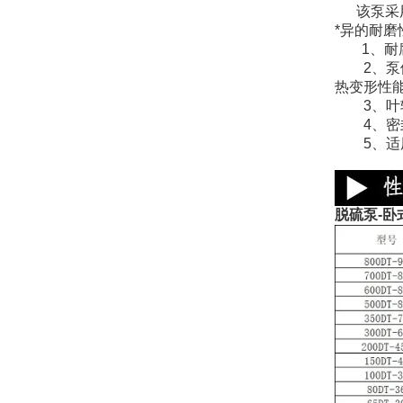
该泵采用
*异的耐磨
1、耐
2、泵体
热变形性
3、叶轮
4、密封
5、适用
脱硫泵-卧