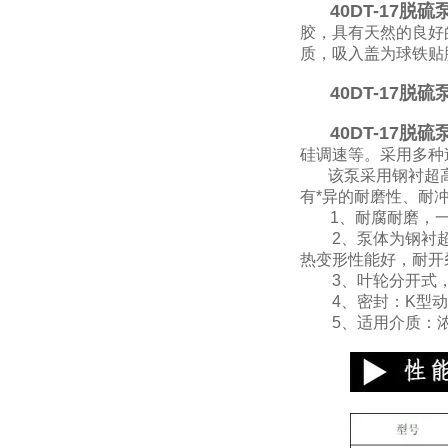
40DT-17脱硫
胶，具有天然的良好
质，吸入盖为球铁贴
40DT-17脱硫
40DT-17脱硫
硅调速等。采用多种
该泵采用钢衬超高分
有*异的耐磨性、耐冲
1、耐腐耐磨，一
2、泵体为钢衬超高
热变形性能好，耐开
3、叶轮分开式，
4、密封：K型动力
5、适用介质：浓度