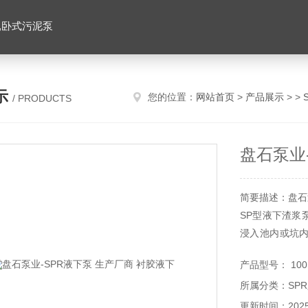
,卧式污泥泵
示
您的位置：
网站首页
>
产品展示
> >
/ PRODUCTS
盘石泵业
简要描述：盘石泵
SP型液下渣浆
浸入池内或坑
浆。被广泛用于
产品型号： 100
所属分类：SP
SP型液下渣
单，安装方便
更新时间：2025-