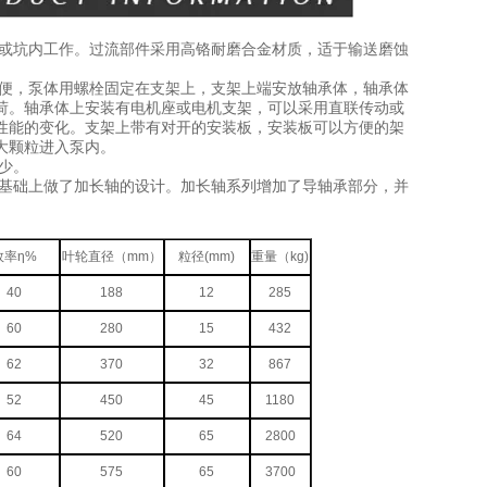
内或坑内工作。过流部件采用高铬耐磨合金材质，适于输送磨蚀
方便，泵体用螺栓固定在支架上，支架上端安放轴承体，轴承体
荷。轴承体上安装有电机座或电机支架，可以采用直联传动或
性能的变化。支架上带有对开的安装板，安装板可以方便的架
大颗粒进入泵内。
少。
度基础上做了加长轴的设计。加长轴系列增加了导轴承部分，并
效率
η%
叶轮直径（mm）
粒径(mm)
重量（kg)
40
188
12
285
60
280
15
432
62
370
32
867
52
450
45
1180
64
520
65
2800
60
575
65
3700