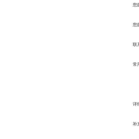
您
您
联
常
详
补