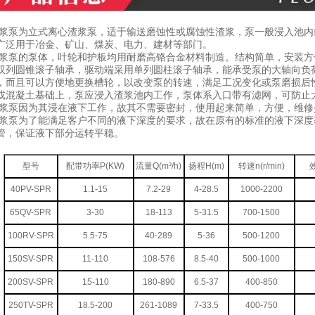
渣浆泵为立式离心渣浆泵，适于输送磨蚀性或腐蚀性渣浆，泵一般浸入池
广泛用于冶金、矿山、煤炭、电力、建材等部门。
渣浆泵的泵体，叶轮和护板均用耐磨高铬合金材料制造。结构简单，安装
双列圆锥滚子轴承，驱动端采用单列圆柱滚子轴承，能承受泵的大轴向负
，而且可以方便地更换槽轮，以改变泵的转速，满足工况变化或泵磨损后
或混凝土基础上，泵应浸入渣浆池内工作，泵体系入口带有滤网，可防止
渣浆泵因为其浸在液下工作，故其不需要密封，使用起来简单，方便，维修
渣浆泵为了能满足客户不同的液下深度的要求，故在原有的标准的液下深
管，保证液下部分运转平稳。
型号
配带功率P(KW)
流量Q(m³/h)
扬程H(m)
转速n(r/min)
40PV-SPR
1.1-15
7.2-29
4-28.5
1000-2200
65QV-SPR
3-30
18-113
5-31.5
700-1500
100RV-SPR
5.5-75
40-289
5-36
500-1200
150SV-SPR
11-110
108-576
8.5-40
500-1000
200SV-SPR
15-110
180-890
6.5-37
400-850
250TV-SPR
18.5-200
261-1089
7-33.5
400-750