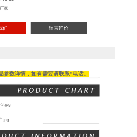
锥滚子轴承，驱动端采
厂家
我们
留言询价
品参数详情，如有需要请
联系
*电话。