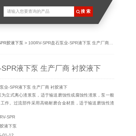
SPR胶液下泵
> 100RV-SPR盘石泵业-SPR液下泵 生产厂商 衬胶液下
-SPR液下泵 生产厂商 衬胶液下
业-SPR液下泵 生产厂商 衬胶液下
泵为立式离心渣浆泵，适于输送磨蚀性或腐蚀性渣浆，泵一般
内工作。过流部件采用高铬耐磨合金材质，适于输送磨蚀性渣
冶金、矿山、煤炭、电力、建材等部门。
RV-SPR
R胶液下泵
浆泵的泵体，叶轮和护板均用耐磨高铬合金材料制造。结构简
，泵体用螺栓固定在支架上，支架上端安放轴承体，轴承体靠
01-12