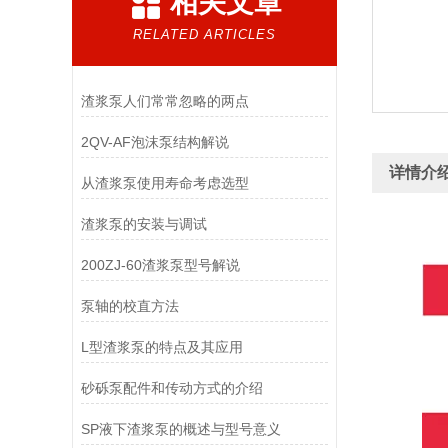
相关文章
RELATED ARTICLES
渣浆泵人们常常忽略的两点
2QV-AF泡沫泵结构解说
详情介
从渣浆泵使用寿命考虑选型
渣浆泵的安装与调试
200ZJ-60渣浆泵型号解说
泵轴的校直方法
L型渣浆泵的特点及其应用
砂砾泵配件和传动方式的介绍
SP液下渣浆泵的概述与型号意义