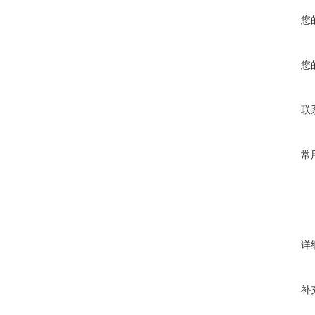
您
您
联
常
详
补