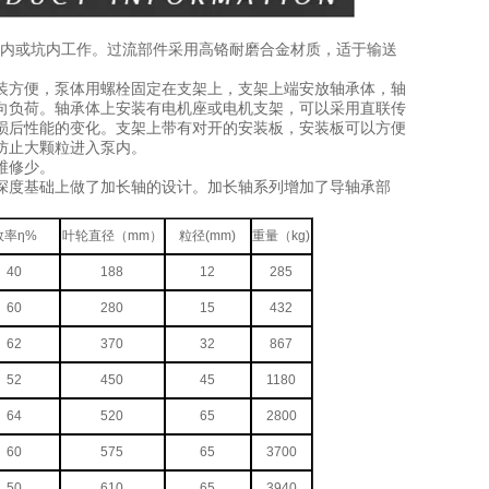
内或坑内工作。过流部件采用高铬耐磨合金材质，适于输送
装方便，泵体用螺栓固定在支架上，支架上端安放轴承体，轴
向负荷。轴承体上安装有电机座或电机支架，可以采用直联传
损后性能的变化。支架上带有对开的安装板，安装板可以方便
防止大颗粒进入泵内。
维修少。
深度基础上做了加长轴的设计。加长轴系列增加了导轴承部
效率
η%
叶轮直径（mm）
粒径(mm)
重量（kg)
40
188
12
285
60
280
15
432
62
370
32
867
52
450
45
1180
64
520
65
2800
60
575
65
3700
50
610
65
3940