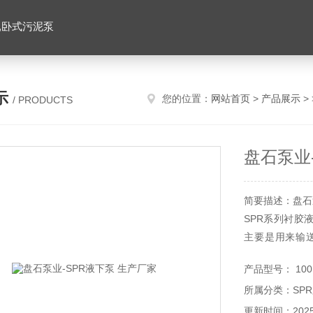
,卧式污泥泵
示
您的位置：
网站首页
>
产品展示
>
/ PRODUCTS
盘石泵业
简要描述：盘石
SPR系列衬胶
主要是用来输
度：灰浆45%
产品型号： 100
封水。
所属分类：SP
更新时间：2025-