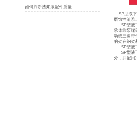
如何判断渣浆泵配件质量
SP型液下
磨蚀性渣浆
SP型液下
承体靠泵端
动或三角带
的架在钢架
SP型液下
SP型液下
分，并配用