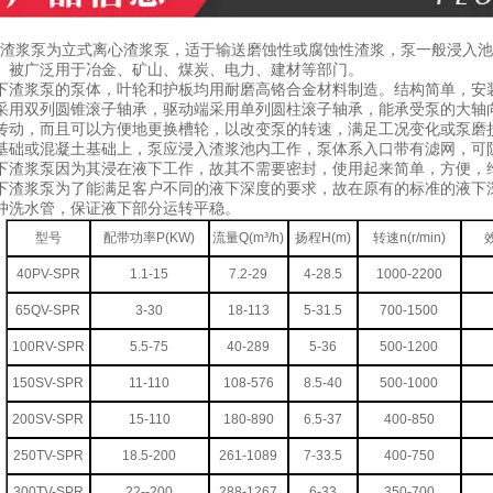
渣浆泵为立式离心渣浆泵，适于输送磨蚀性或腐蚀性渣浆，泵一般浸入池
。被广泛用于冶金、矿山、煤炭、电力、建材等部门。
渣浆泵的泵体，叶轮和护板均用耐磨高铬合金材料制造。结构简单，安
采用双列圆锥滚子轴承，驱动端采用单列圆柱滚子轴承，能承受泵的大轴
传动，而且可以方便地更换槽轮，以改变泵的转速，满足工况变化或泵磨
基础或混凝土基础上，泵应浸入渣浆池内工作，泵体系入口带有滤网，可
渣浆泵因为其浸在液下工作，故其不需要密封，使用起来简单，方便，
渣浆泵为了能满足客户不同的液下深度的要求，故在原有的标准的液下
冲洗水管，保证液下部分运转平稳。
型号
配带功率P(KW)
流量Q(m³/h)
扬程H(m)
转速n(r/min)
40PV-SPR
1.1-15
7.2-29
4-28.5
1000-2200
65QV-SPR
3-30
18-113
5-31.5
700-1500
100RV-SPR
5.5-75
40-289
5-36
500-1200
150SV-SPR
11-110
108-576
8.5-40
500-1000
200SV-SPR
15-110
180-890
6.5-37
400-850
250TV-SPR
18.5-200
261-1089
7-33.5
400-750
300TV-SPR
22--200
288-1267
6-33
350-700