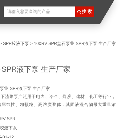
 >
SPR胶液下泵
> 100RV-SPR盘石泵业-SPR液下泵 生产厂家
-SPR液下泵 生产厂家
泵业-SPR液下泵 生产厂家
液下渣浆泵广泛用于电力、冶金、煤炭、建材、化工等行业，
送腐蚀性、粗颗粒、高浓度浆体，其固液混合物最大重量浓
，矿浆60%，泵可浸入池内或坑内工作，不需要任何轴封或轴
RV-SPR
R胶液下泵
01-12