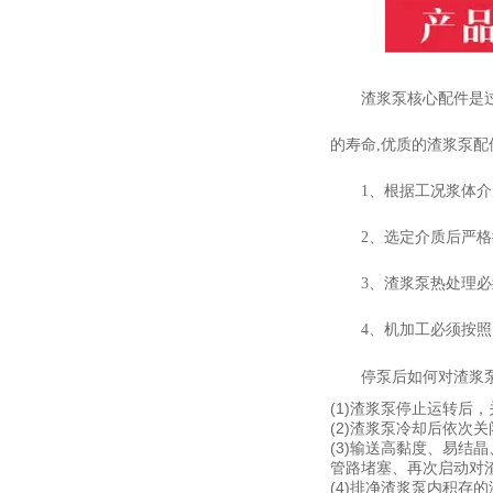
渣浆泵核心配件是
的寿命
,
优质的渣浆泵配
1
、根据工况浆体介
2
、选定介质后严格
3
、渣浆泵热处理必
4
、机加工必须按照
停泵后如何对渣浆
(1)渣浆泵停止运转后
(2)渣浆泵冷却后依次
(3)输送高黏度、易
管路堵塞、再次启动对
(4)排净渣浆泵内积存