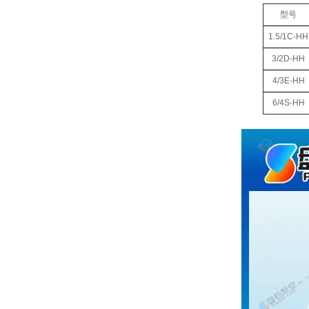
型号
1.5/1C-HH
3/2D-HH
4/3E-HH
6/4S-HH