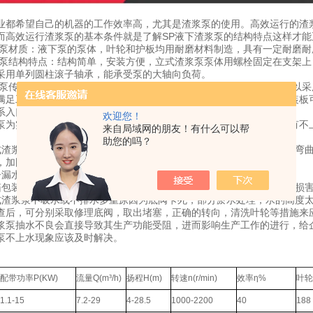
业都希望自己的机器的工作效率高，尤其是渣浆泵的使用。高效运行的渣
而高效运行渣浆泵的基本条件就是了解SP液下渣浆泵的结构特点这样才能
浆泵材质：液下泵的泵体，叶轮和护板均用耐磨材料制造，具有一定耐磨
浆泵结构特点：结构简单，安装方便，立式渣浆泵泵体用螺栓固定在支架
采用单列圆柱滚子轴承，能承受泵的大轴向负荷。
浆泵传动方式：立式液下渣浆泵轴承体上安装有电机座或电机支架，可以
满足工况变化或泵磨损后性能的变化。支架上带有对开的安装板，安装板
系入口带有滤网，可防止大颗粒进入泵内。
欢迎您！
为实现功能效果，必须有水的配合，但在立式渣浆泵长期使用中会有不
来自局域网的朋友！有什么可以帮
助您的吗？
浆泵剧烈震动的原因结合电动转子不平衡或联轴器不佳，轴承磨损弯曲
，加固，校直，更换等办法处理。
水或漏气可能是因为安装螺丝帽拧得不牢固，应该随时检查。
装太紧因过热而更多，更少或冷却水进入所引起的填料的轴表面的损害
浆泵不吸水或不排水多重原因为底阀卡死，部分淤水处理，水的高度太
查后，可分别采取修理底阀，取出堵塞，正确的转向，清洗叶轮等措施来
抽水不良会直接导致其生产功能受阻，进而影响生产工作的进行，给企
泵不上水现象应该及时解决。
配带功率P(KW)
流量Q(m³/h)
扬程H(m)
转速n(r/min)
效率
η%
叶轮
1.1-15
7.2-29
4-28.5
1000-2200
40
188