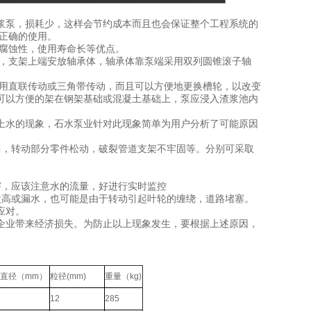
浆泵，损耗少，这样会节约成本而且也会保证整个工程系统的
正确的使用。
耐腐蚀性，使用寿命长等优点。
上，支架上端安放轴承体，轴承体靠泵端采用双列圆锥滚子轴
采用直联传动或三角带传动，而且可以方便地更换槽轮，以改变
可以方便的架在钢架基础或混凝土基础上，泵应浸入渣浆池内
上水的现象，石水泵业针对此现象简单为用户分析了可能原因
，转动部分零件松动，破裂管道支架不牢固等。分别可采取
，应该注意水的流量，好进行实时监控
高或漏水，也可能是由于转动引起叶轮的缠绕，道路堵塞。
应对。
业带来经济损失。为防止以上现象发生，要根据上述原因，
直径（mm）
粒径(mm)
重量（kg)
12
285