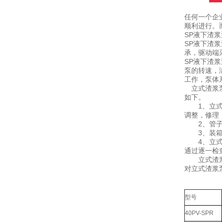
任何一个企
顺利进行。
SP液下渣
SP液下渣
承，驱动端
SP液下渣
泵的转速，
工作，泵体
立式渣浆泵
如下。
1、立式渣
调整，修理
2、管子漏
3、装箱包
4、立式渣
通过逐一检
立式渣浆泵
对立式渣浆
型号
40PV-SPR