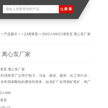
>
产品展示
> >
ZJ渣浆泵
> 300ZJ-A90ZJ渣浆泵 离心泵厂家
泵 离心泵厂家
渣浆泵 离心泵厂家
系列渣浆泵广泛用于电力、冶金、煤炭、建材、化工等行业，
送含有固体颗粒的磨蚀性浆体，如选矿厂处理精矿尾矿，电厂
厂输送煤泥和重介选煤、海岸河道采矿作业输送矿浆等。其所
J-A90
量浓度为：灰浆45%，矿浆60%，根据客户需要可串联进行
渣浆泵
01-11