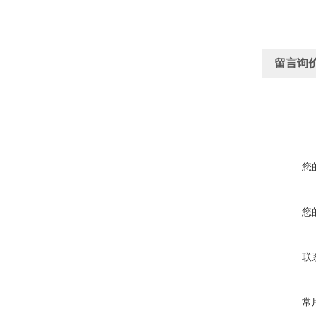
留言询
您
您
联
常