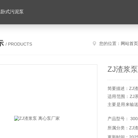
,卧式污泥泵
示
您的位置：
网站首页
/ PRODUCTS
ZJ渣浆
简要描述：ZJ
适用范围：ZJ
主要是用来输
除灰渣，选煤
产品型号： 300Z
能处理的最大重
所属分类：ZJ
运行。
更新时间：2025-