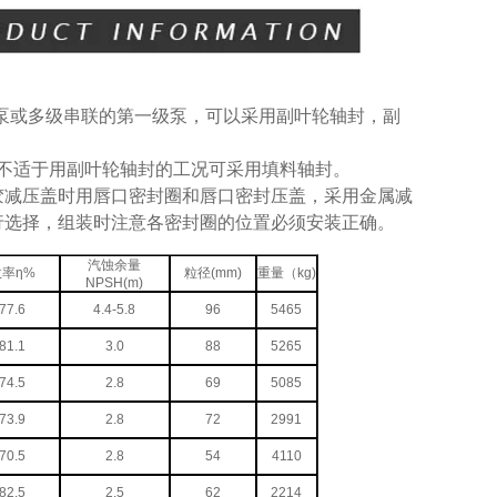
泵或多级串联的第一级泵，可以采用副叶轮轴封，副
不适于用副叶轮轴封的工况可采用填料轴封。
胶减压盖时用唇口密封圈和唇口密封压盖，采用金属减
行选择，组装时注意各密封圈的位置必须安装正确。
汽蚀余量
效率
η%
粒径(mm)
重量（kg)
NPSH(m)
77.6
4.4-5.8
96
5465
81.1
3.0
88
5265
74.5
2.8
69
5085
73.9
2.8
72
2991
70.5
2.8
54
4110
82.5
2.5
62
2214