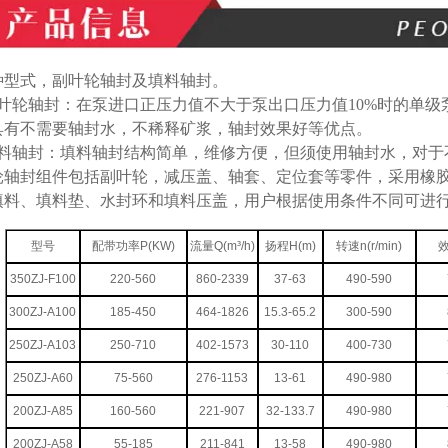
种型式，副叶轮轴封及填料轴封。
叶轮轴封：在泵进口正压力值不大于泵出口压力值
10%
时的单级
具有不需要轴封水，不稀释矿浆，轴封效果好等优点。
料轴封：填料轴封结构简单，维修方便，但须使用轴封水，对于
轮轴封组件包括副叶轮，减压盖、轴套、定位套等零件，采用橡
填料、填料垫、水封环和填料压盖，用户根据使用条件不同可进
型号
配带功率P(KW)
流量Q(m³/h)
扬程H(m)
转速n(r/min)
350ZJ-F100
220-560
860-2339
37-63
490-590
300ZJ-A100
185-450
464-1826
15.3-65.2
300-590
250ZJ-A103
250-710
402-1573
30-110
400-730
250ZJ-A60
75-560
276-1153
13-61
490-980
200ZJ-A85
160-560
221-907
32-133.7
490-980
200ZJ-A58
55-185
211-841
13-58
490-980