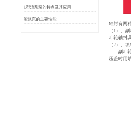
L型渣浆泵的特点及其应用
渣浆泵的主要性能
轴封有两
（
1
）、副
叶轮轴封
（
2
）、填
副叶
压盖时用