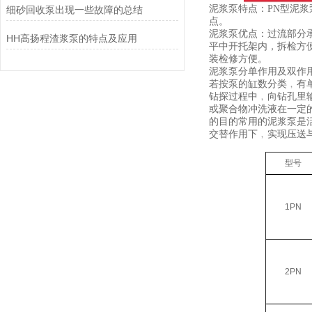
泥浆泵特点：PN型泥浆
细砂回收泵出现一些故障的总结
点。
泥浆泵优点：过流部分
HH高扬程渣浆泵的特点及应用
平中开托架内，拆检方
装检修方便。
泥浆泵分单作用及双作
若按泵的缸数分类﹐有
钻探过程中﹐向钻孔里
或聚合物冲洗液在一定
的目的常用的泥浆泵是
交替作用下﹐实现压送
型号
1PN
2PN