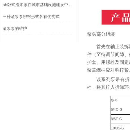
ah卧式渣浆泵在城市基础设施建设中的重要性
三种渣浆泵密封形式各有优劣式
渣浆泵的维护
泵头部分组装
首先在轴上装拆
件（至待调节间隙、
护套、用螺栓及固定
泵盖螺柱应对称拧紧
该系列泵带有拆
栓，将其拧入拆卸环
型号
6/4D-G
8/6E-G
10/8S-G