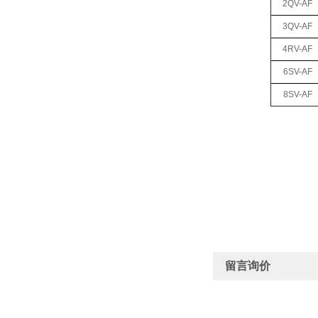
2QV-AF
3QV-AF
4RV-AF
6SV-AF
8SV-AF
留言询价