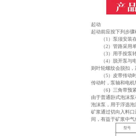
起动
起动前应按下列步骤
（
1
）泵须安装
（
2
）管路采用
（
3
）用手按泵
（
4
）脱开泵与
则叶轮螺纹会脱扣，
（
5
）皮带传动
传动时，泵轴和电机
（
6
）
三角带预
由于普通卧式泡沫泵在
泡沫泵，用于浮选泡
矿浆通过切向入料口
间，有益于矿浆中气
型号