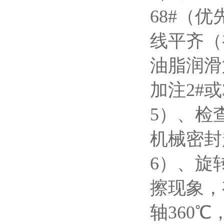
68#
（优
线平齐（
油脂润滑
加注
2#
或
5
）、检
机械密封
6
）、旋
擦现象，
轴
360
℃