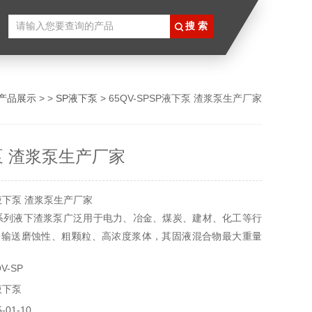
产品展示
> >
SP液下泵
> 65QV-SPSP液下泵 渣浆泵生产厂家
泵 渣浆泵生产厂家
液下泵 渣浆泵生产厂家
系列液下渣浆泵广泛用于电力、冶金、煤炭、建材、化工等行
来输送磨蚀性、粗颗粒、高浓度浆体，其固液混合物最大重量
%，矿浆60%，泵可浸入池内或坑内工作，不需要任何轴封或
V-SP
液下泵
01-10