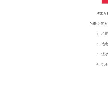
渣浆泵
的寿命
,
优质
1
、根
2
、选
3
、渣
4
、机