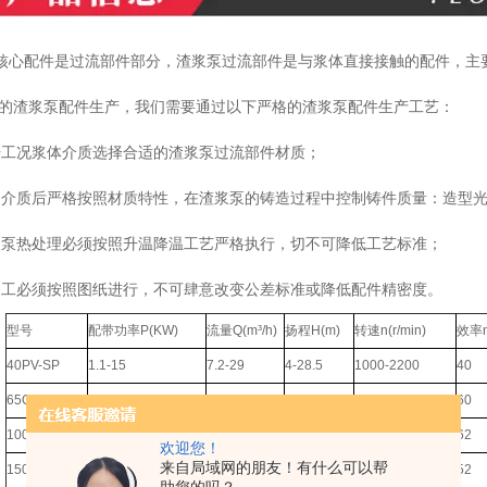
核心配件是过流部件部分，渣浆泵过流部件是与浆体直接接触的配件，主
的渣浆泵配件生产，我们需要通过以下严格的渣浆泵配件生产工艺：
据工况浆体介质选择合适的渣浆泵过流部件材质；
定介质后严格按照材质特性，在渣浆泵的铸造过程中控制铸件质量：造型
浆泵热处理必须按照升温降温工艺严格执行，切不可降低工艺标准；
加工必须按照图纸进行，不可肆意改变公差标准或降低配件精密度。
型号
配带功率P(KW)
流量Q(m³/h)
扬程H(m)
转速n(r/min)
效率
40PV-SP
1.1-15
7.2-29
4-28.5
1000-2200
40
65QV-SP
3-30
18-113
5-31.5
700-1500
60
100RV-SP
5.5-75
40-289
5-36
500-1200
62
欢迎您！
来自局域网的朋友！有什么可以帮
150SV-SP
11-110
108-576
8.5-40
500-1000
52