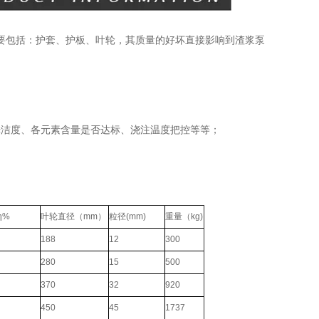
要包括：护套、护板、叶轮，其质量的好坏直接影响到渣浆泵
光洁度、各元素含量是否达标、浇注温度把控等等；
η%
叶轮直径（mm）
粒径(mm)
重量（kg)
188
12
300
280
15
500
370
32
920
450
45
1737